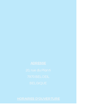
ADRESSE
20, rue du Planti
7970 BELOEIL
BELGIQUE
HORAIRES D'OUVERTURE
Lundi : 16h00 - 19h30