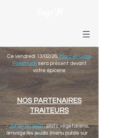
Sup'R
Ce vendredi 13/02/26,
Marc et Lucie
Foodtruck
sera présent devant
votre épicerie
NOS PARTENAIRES
TRAITEURS
-
Jardin du goût
: plats v
égétarien
s,
arrivage les jeudis (menu publié sur