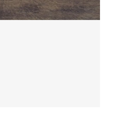
ADRESSE
20, rue du Planti
7970 BELOEIL
BELGIQUE
HORAIRES D'OUVERTURE
Lundi : 16h00 - 19h30
Mardi : Fermé
Mercredi : 09h00 - 19h30
Jeudi : 09h00 - 19h30
Vendredi : 09h00 - 19h30